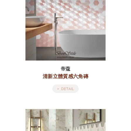
帝蔻
清新立體質感六角磚