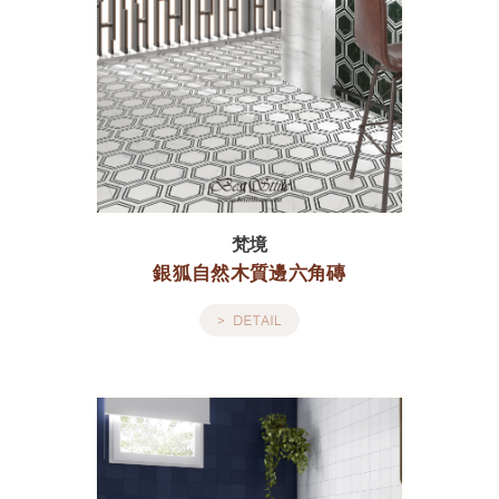
梵境
銀狐自然木質邊六角磚