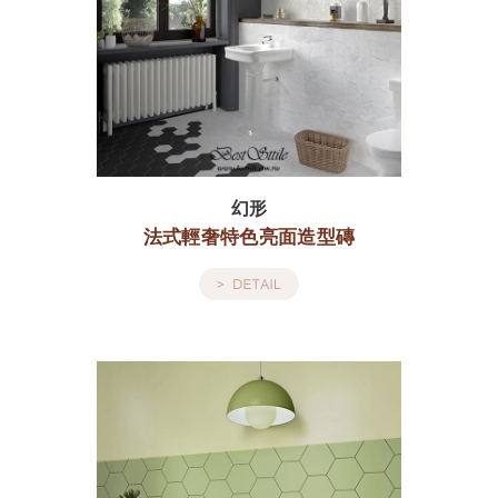
幻形
法式輕奢特色亮面造型磚