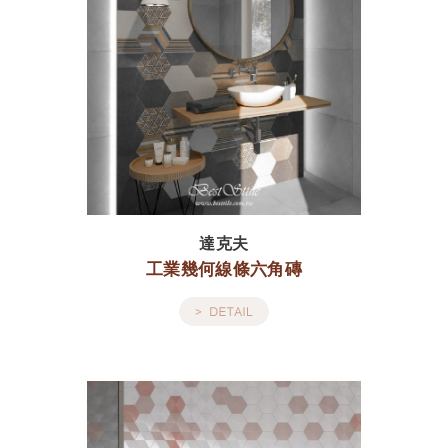
達克夫
工業幾何線條六角磚