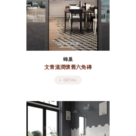
蜂巢
文青溫潤懷舊六角磚