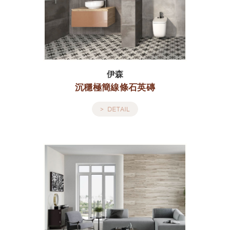
伊森
沉穩極簡線條石英磚