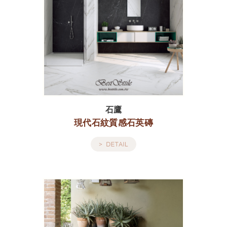
石鷹
現代石紋質感石英磚