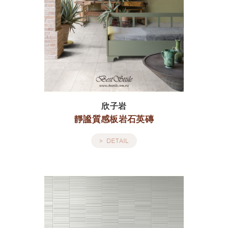
欣子岩
靜謐質感板岩石英磚