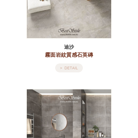
迪沙
霧面岩紋質感石英磚