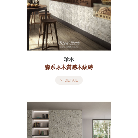
珍木
森系原木質感木紋磚