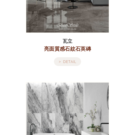
瓦立
亮面質感石紋石英磚