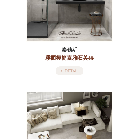
泰勒斯
霧面極簡素雅石英磚