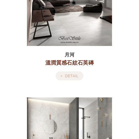
月河
溫潤質感石紋石英磚