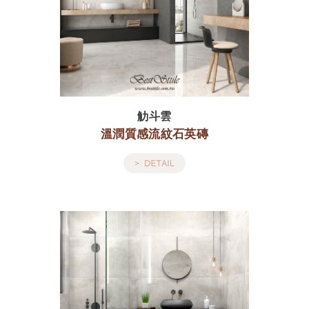
觔斗雲
溫潤質感流紋石英磚