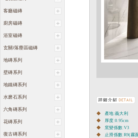
客廳磁磚
廚房磁磚
浴室磁磚
玄關/落塵區磁磚
地磚系列
壁磚系列
地鐵磚系列
水磨石系列
六角磚系列
◆
產地:義大利
◆
厚度:0.95cm
花磚系列
◆
窯變係數:V3
復古磚系列
◆
止滑係數:R9(霧面