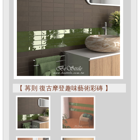
【 苒則 復古摩登趣味藝術彩磚 】