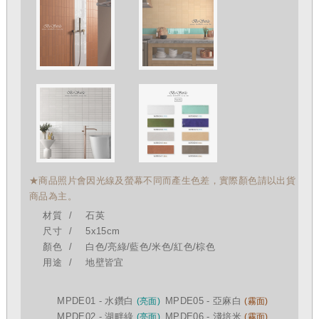
★商品照片會因光線及螢幕不同而產生色差，實際顏色請以出貨
商品為主。
材質
石英
尺寸
5x15cm
顏色
白色/亮綠/藍色/米色/紅色/棕色
用途
地壁皆宜
MPDE01 - 水鑽白
MPDE05 - 亞麻白
(亮面)
(霧面)
MPDE02 - 湖畔綠
MPDE06 - 淺培米
(亮面)
(霧面)